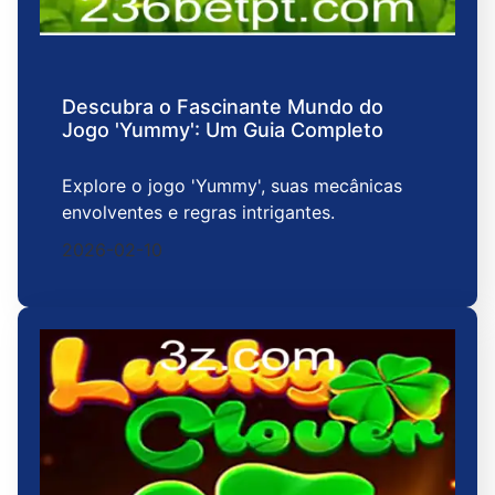
Descubra o Fascinante Mundo do
Jogo 'Yummy': Um Guia Completo
Explore o jogo 'Yummy', suas mecânicas
envolventes e regras intrigantes.
2026-02-10