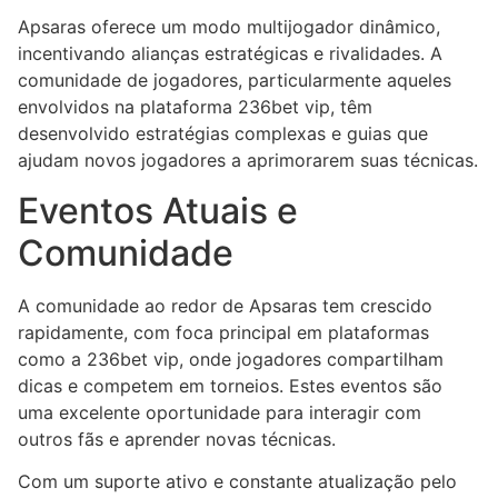
Apsaras oferece um modo multijogador dinâmico,
incentivando alianças estratégicas e rivalidades. A
comunidade de jogadores, particularmente aqueles
envolvidos na plataforma 236bet vip, têm
desenvolvido estratégias complexas e guias que
ajudam novos jogadores a aprimorarem suas técnicas.
Eventos Atuais e
Comunidade
A comunidade ao redor de Apsaras tem crescido
rapidamente, com foca principal em plataformas
como a 236bet vip, onde jogadores compartilham
dicas e competem em torneios. Estes eventos são
uma excelente oportunidade para interagir com
outros fãs e aprender novas técnicas.
Com um suporte ativo e constante atualização pelo