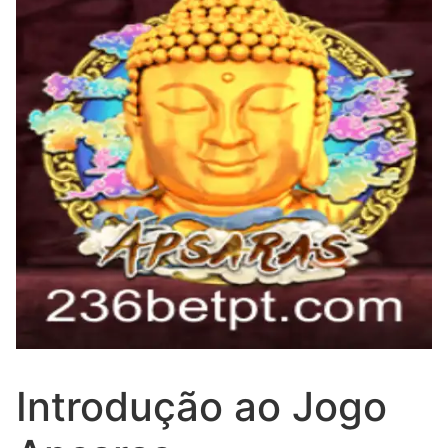
Introdução ao Jogo