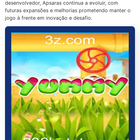
desenvolvedor, Apsaras continua a evoluir, com
futuras expansões e melhorias prometendo manter o
jogo à frente em inovação e desafio.