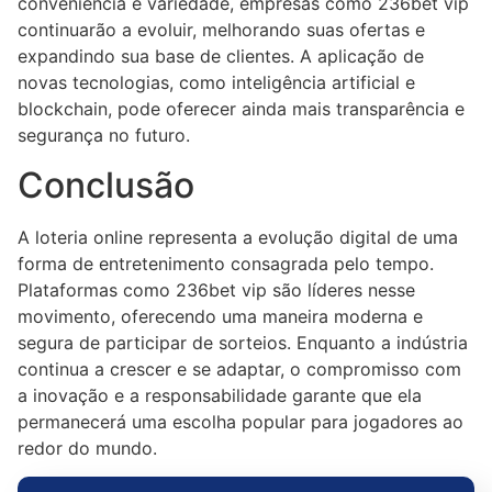
conveniência e variedade, empresas como 236bet vip
continuarão a evoluir, melhorando suas ofertas e
expandindo sua base de clientes. A aplicação de
novas tecnologias, como inteligência artificial e
blockchain, pode oferecer ainda mais transparência e
segurança no futuro.
Conclusão
A loteria online representa a evolução digital de uma
forma de entretenimento consagrada pelo tempo.
Plataformas como 236bet vip são líderes nesse
movimento, oferecendo uma maneira moderna e
segura de participar de sorteios. Enquanto a indústria
continua a crescer e se adaptar, o compromisso com
a inovação e a responsabilidade garante que ela
permanecerá uma escolha popular para jogadores ao
redor do mundo.