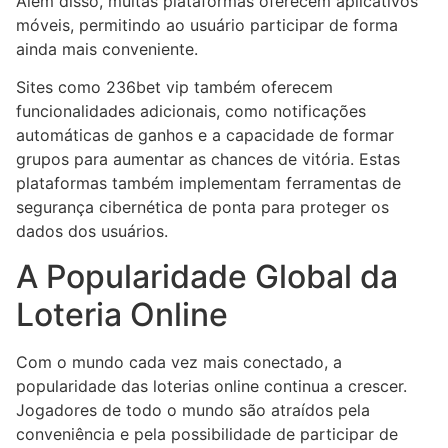
Além disso, muitas plataformas oferecem aplicativos
móveis, permitindo ao usuário participar de forma
ainda mais conveniente.
Sites como 236bet vip também oferecem
funcionalidades adicionais, como notificações
automáticas de ganhos e a capacidade de formar
grupos para aumentar as chances de vitória. Estas
plataformas também implementam ferramentas de
segurança cibernética de ponta para proteger os
dados dos usuários.
A Popularidade Global da
Loteria Online
Com o mundo cada vez mais conectado, a
popularidade das loterias online continua a crescer.
Jogadores de todo o mundo são atraídos pela
conveniência e pela possibilidade de participar de