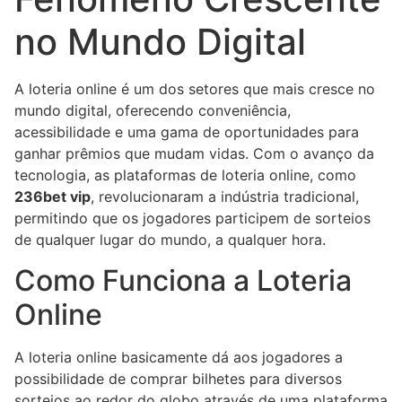
no Mundo Digital
A loteria online é um dos setores que mais cresce no
mundo digital, oferecendo conveniência,
acessibilidade e uma gama de oportunidades para
ganhar prêmios que mudam vidas. Com o avanço da
tecnologia, as plataformas de loteria online, como
236bet vip
, revolucionaram a indústria tradicional,
permitindo que os jogadores participem de sorteios
de qualquer lugar do mundo, a qualquer hora.
Como Funciona a Loteria
Online
A loteria online basicamente dá aos jogadores a
possibilidade de comprar bilhetes para diversos
sorteios ao redor do globo através de uma plataforma