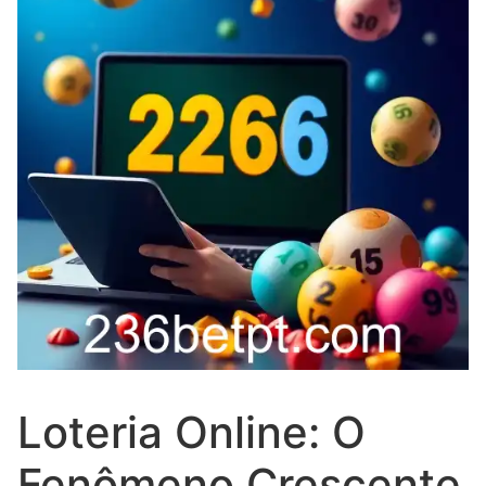
Loteria Online: O
Fenômeno Crescente