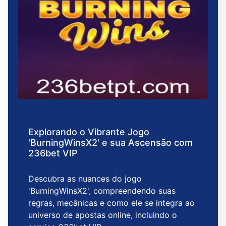
Explorando o Vibrante Jogo
'BurningWinsX2' e sua Ascensão com
236bet VIP
Descubra as nuances do jogo
'BurningWinsX2', compreendendo suas
regras, mecânicas e como ele se integra ao
universo de apostas online, incluindo o