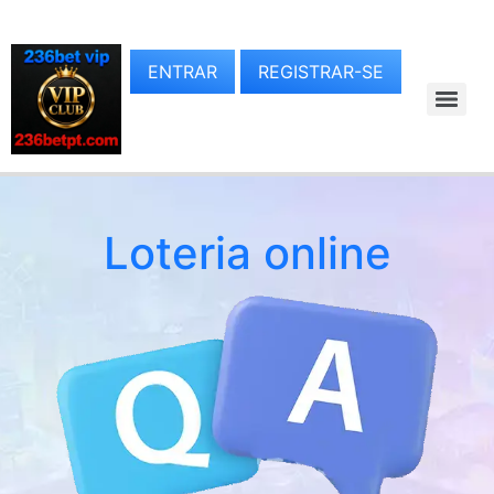
ENTRAR
REGISTRAR-SE
Loteria online