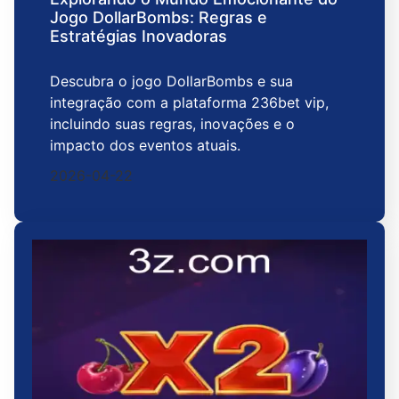
Jogo DollarBombs: Regras e
Estratégias Inovadoras
Descubra o jogo DollarBombs e sua
integração com a plataforma 236bet vip,
incluindo suas regras, inovações e o
impacto dos eventos atuais.
2026-04-22