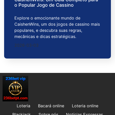
o Popular Jogo de Cassino
Explore o emocionante mundo de
CaishenWins, um dos jogos de cassino mais
populares, e descubra suas regras,
mecânicas e dicas estratégicas.
2026-03-03
Loteria
Bacará online
Loteria online
Blackjack
Sobre nós
Notícias Expressas