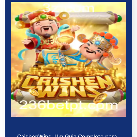
CaishenWins: Um Guia Completo para