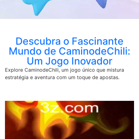
Descubra o Fascinante
Mundo de CaminodeChili:
Um Jogo Inovador
Explore CaminodeChili, um jogo único que mistura
estratégia e aventura com um toque de apostas.