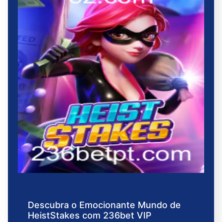
Descubra o Emocionante Mundo de
HeistStakes com 236bet VIP