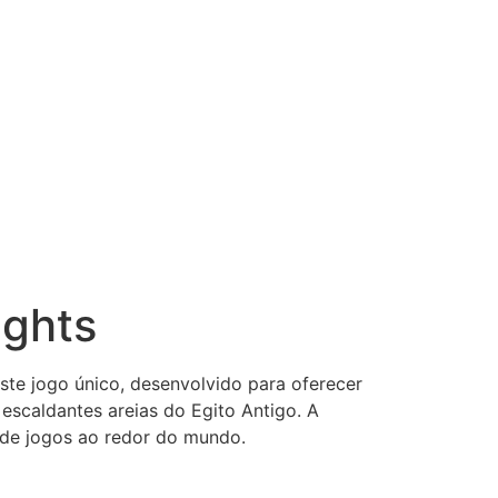
ights
ste jogo único, desenvolvido para oferecer
scaldantes areias do Egito Antigo. A
 de jogos ao redor do mundo.