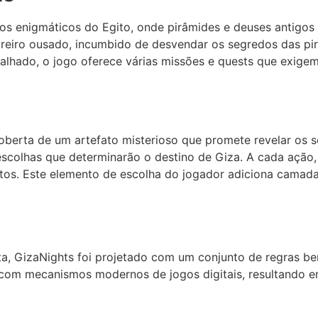
s enigmáticos do Egito, onde pirâmides e deuses antigos 
eiro ousado, incumbido de desvendar os segredos das pir
lhado, o jogo oferece várias missões e quests que exigem 
berta de um artefato misterioso que promete revelar os s
r escolhas que determinarão o destino de Giza. A cada açã
tos. Este elemento de escolha do jogador adiciona camad
sta, GizaNights foi projetado com um conjunto de regras b
o com mecanismos modernos de jogos digitais, resultando e