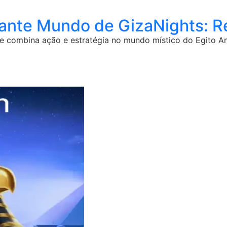
ante Mundo de GizaNights: Re
e combina ação e estratégia no mundo místico do Egito An