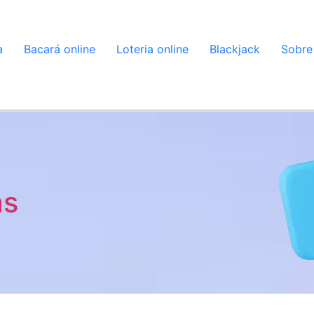
a
Bacará online
Loteria online
Blackjack
Sobre
as