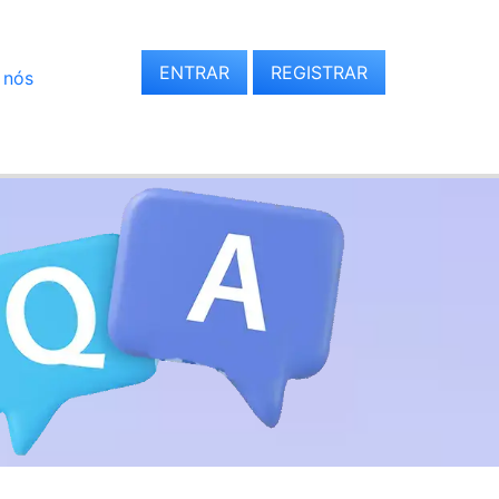
ENTRAR
REGISTRAR
 nós