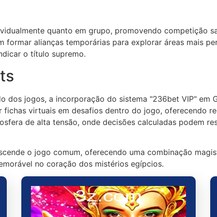
ndividualmente quanto em grupo, promovendo competição sa
 formar alianças temporárias para explorar áreas mais p
ndicar o título supremo.
ts
dos jogos, a incorporação do sistema "236bet VIP" em Giz
 fichas virtuais em desafios dentro do jogo, oferecendo r
sfera de alta tensão, onde decisões calculadas podem res
nscende o jogo comum, oferecendo uma combinação magistr
emorável no coração dos mistérios egípcios.