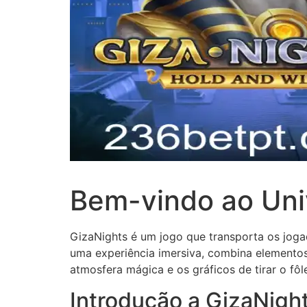
Bem-vindo ao Uni
GizaNights é um jogo que transporta os joga
uma experiência imersiva, combina elementos
atmosfera mágica e os gráficos de tirar o f
Introdução a GizaNigh