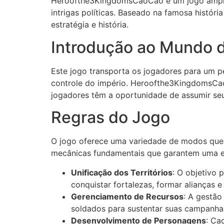
Heroofthe3KingdomsCaoCao é um jogo amplam
intrigas políticas. Baseado na famosa históri
estratégia e história.
Introdução ao Mundo d
Este jogo transporta os jogadores para um pe
controle do império. Heroofthe3KingdomsCaoC
jogadores têm a oportunidade de assumir seu 
Regras do Jogo
O jogo oferece uma variedade de modos que 
mecânicas fundamentais que garantem uma ex
Unificação dos Territórios
: O objetivo 
conquistar fortalezas, formar alianças e 
Gerenciamento de Recursos
: A gestão
soldados para sustentar suas campanhas
Desenvolvimento de Personagens
: Ca