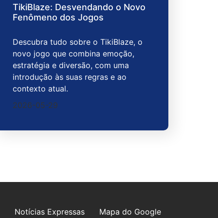
TikiBlaze: Desvendando o Novo
Fenômeno dos Jogos
Descubra tudo sobre o TikiBlaze, o
novo jogo que combina emoção,
estratégia e diversão, com uma
introdução às suas regras e ao
contexto atual.
2026-05-29
Notícias Expressas
Mapa do Google