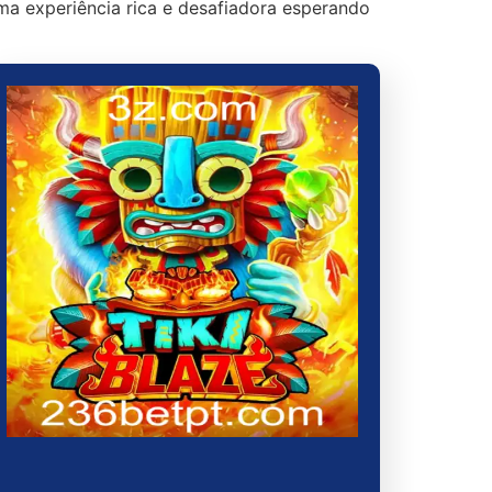
ma experiência rica e desafiadora esperando