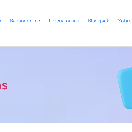
a
Bacará online
Loteria online
Blackjack
Sobre
as