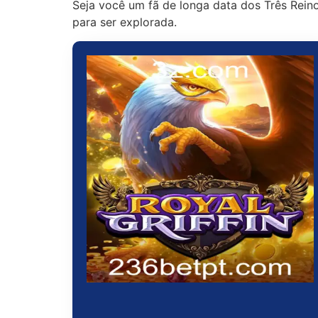
Seja você um fã de longa data dos Três Rein
para ser explorada.