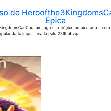
erso de Heroofthe3KingdomsC
Épica
KingdomsCaoCao, um jogo estratégico ambientado na era d
opularidade impulsionada pelo 236bet vip.