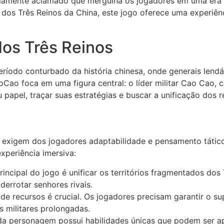
ente aclamado que mergulha os jogadores em uma era his
a dos Três Reinos da China, este jogo oferece uma experiên
os Três Reinos
ríodo conturbado da história chinesa, onde generais lendár
ao foca em uma figura central: o líder militar Cao Cao, 
papel, traçar suas estratégias e buscar a unificação dos 
exigem dos jogadores adaptabilidade e pensamento tático.
periência imersiva:
principal do jogo é unificar os territórios fragmentados do
derrotar senhores rivais.
 de recursos é crucial. Os jogadores precisam garantir o 
 militares prolongadas.
da personagem possui habilidades únicas que podem ser a