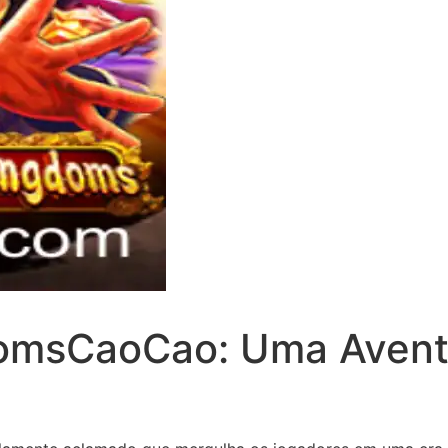
omsCaoCao: Uma Aventu