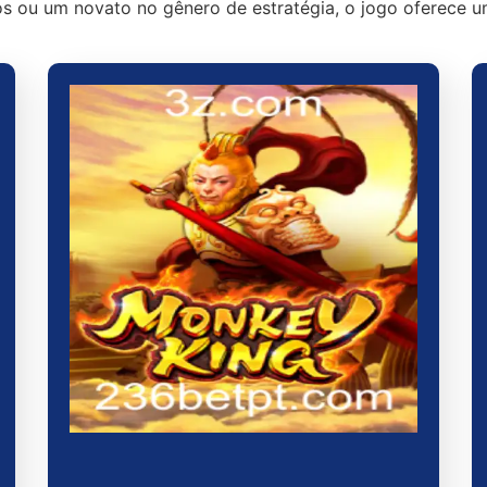
os ou um novato no gênero de estratégia, o jogo oferece u