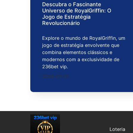
Descubra o Fascinante
Universo de RoyalGriffin: O
Jogo de Estratégia
Revolucionário
Explore o mundo de RoyalGriffin, um
jogo de estratégia envolvente que
combina elementos clássicos e
modernos com a exclusividade de
236bet vip.
2026-01-31
Loteria