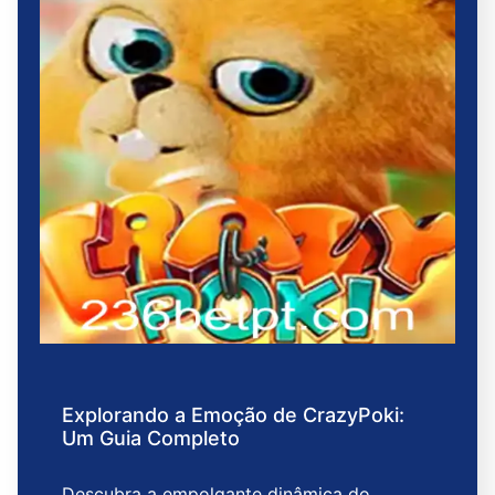
Explorando a Emoção de CrazyPoki:
Um Guia Completo
Descubra a empolgante dinâmica do