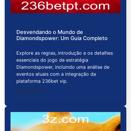
Desvendando o Mundo de
Diamondspower: Um Guia Completo
Explore as regras, introdução e os detalhes
essenciais do jogo de estratégia
Diamondspower, incluindo uma análise de
eventos atuais com a integração da
plataforma 236bet vip.
2026-03-20