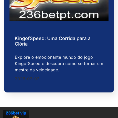
KingofSpeed: Uma Corrida para a
Glória
Explore o emocionante mundo do jogo
KingofSpeed e descubra como se tornar um
mestre da velocidade.
2026-02-02