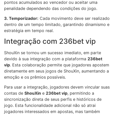
pontos acumulados ao vencedor ou aceitar uma
penalidade dependendo das condições do jogo.
3. Temporizador:
Cada movimento deve ser realizado
dentro de um tempo limitado, garantindo dinamismo e
estratégia em tempo real.
Integração com 236bet vip
ShouXin se tornou um sucesso imediato, em parte
devido à sua integração com a plataforma
236bet
vip
. Esta colaboração permite que jogadores apostem
diretamente em seus jogos de ShouXin, aumentando a
emoção e os prêmios possíveis.
Para usar a integração, jogadores devem vincular suas
contas de
ShouXin
e
236bet vip
, permitindo a
sincronização direta de seus perfis e históricos de
jogo. Esta funcionalidade adicional não só atrai
jogadores interessados em apostas, mas também