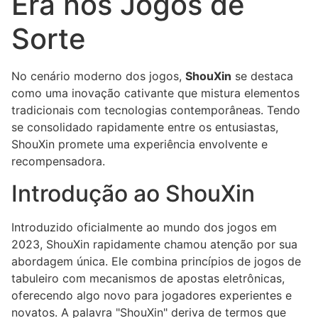
Era nos Jogos de
Sorte
No cenário moderno dos jogos,
ShouXin
se destaca
como uma inovação cativante que mistura elementos
tradicionais com tecnologias contemporâneas. Tendo
se consolidado rapidamente entre os entusiastas,
ShouXin promete uma experiência envolvente e
recompensadora.
Introdução ao ShouXin
Introduzido oficialmente ao mundo dos jogos em
2023, ShouXin rapidamente chamou atenção por sua
abordagem única. Ele combina princípios de jogos de
tabuleiro com mecanismos de apostas eletrônicas,
oferecendo algo novo para jogadores experientes e
novatos. A palavra "ShouXin" deriva de termos que