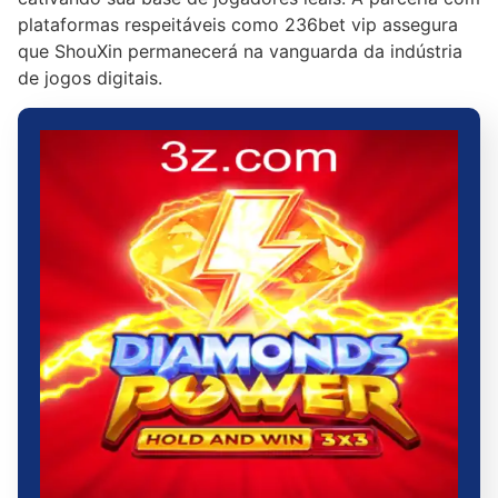
plataformas respeitáveis como 236bet vip assegura
que ShouXin permanecerá na vanguarda da indústria
de jogos digitais.