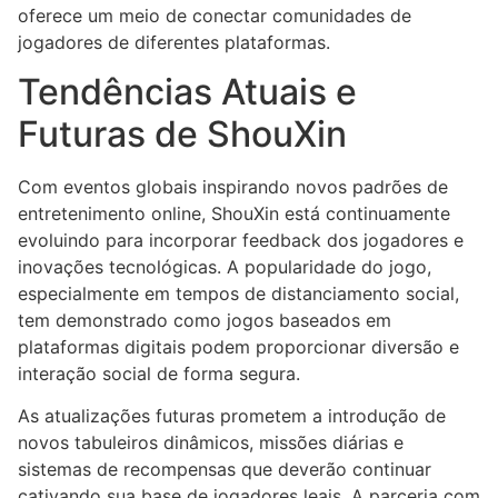
oferece um meio de conectar comunidades de
jogadores de diferentes plataformas.
Tendências Atuais e
Futuras de ShouXin
Com eventos globais inspirando novos padrões de
entretenimento online, ShouXin está continuamente
evoluindo para incorporar feedback dos jogadores e
inovações tecnológicas. A popularidade do jogo,
especialmente em tempos de distanciamento social,
tem demonstrado como jogos baseados em
plataformas digitais podem proporcionar diversão e
interação social de forma segura.
As atualizações futuras prometem a introdução de
novos tabuleiros dinâmicos, missões diárias e
sistemas de recompensas que deverão continuar
cativando sua base de jogadores leais. A parceria com