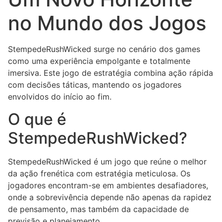
no Mundo dos Jogos
StempedeRushWicked surge no cenário dos games
como uma experiência empolgante e totalmente
imersiva. Este jogo de estratégia combina ação rápida
com decisões táticas, mantendo os jogadores
envolvidos do início ao fim.
O que é
StempedeRushWicked?
StempedeRushWicked é um jogo que reúne o melhor
da ação frenética com estratégia meticulosa. Os
jogadores encontram-se em ambientes desafiadores,
onde a sobrevivência depende não apenas da rapidez
de pensamento, mas também da capacidade de
previsão e planejamento.