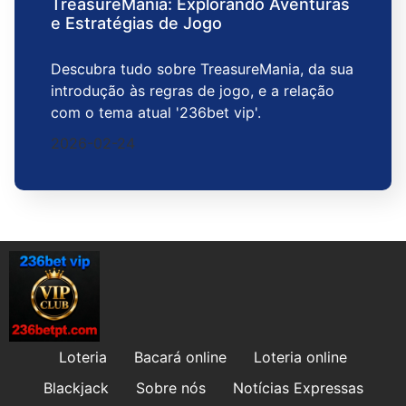
TreasureMania: Explorando Aventuras
e Estratégias de Jogo
Descubra tudo sobre TreasureMania, da sua
introdução às regras de jogo, e a relação
com o tema atual '236bet vip'.
2026-02-24
Loteria
Bacará online
Loteria online
Blackjack
Sobre nós
Notícias Expressas