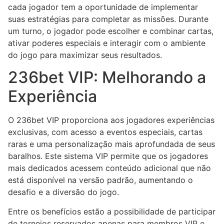
cada jogador tem a oportunidade de implementar
suas estratégias para completar as missões. Durante
um turno, o jogador pode escolher e combinar cartas,
ativar poderes especiais e interagir com o ambiente
do jogo para maximizar seus resultados.
236bet VIP: Melhorando a
Experiência
O 236bet VIP proporciona aos jogadores experiências
exclusivas, com acesso a eventos especiais, cartas
raras e uma personalização mais aprofundada de seus
baralhos. Este sistema VIP permite que os jogadores
mais dedicados acessem conteúdo adicional que não
está disponível na versão padrão, aumentando o
desafio e a diversão do jogo.
Entre os benefícios estão a possibilidade de participar
de torneios reservados apenas para membros VIP e