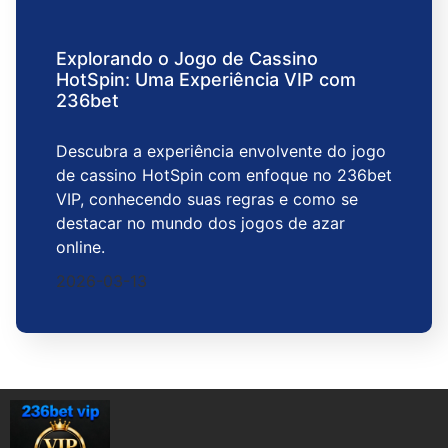
Explorando o Jogo de Cassino
HotSpin: Uma Experiência VIP com
236bet
Descubra a experiência envolvente do jogo
de cassino HotSpin com enfoque no 236bet
VIP, conhecendo suas regras e como se
destacar no mundo dos jogos de azar
online.
2026-03-13