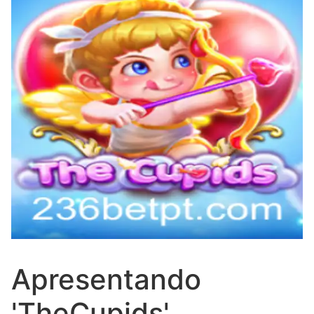
Apresentando
'TheCupids'