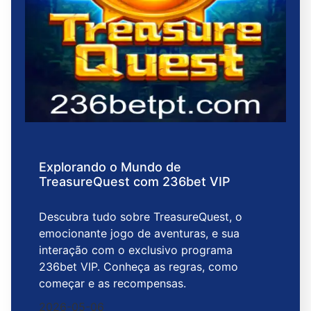
Explorando o Mundo de
TreasureQuest com 236bet VIP
Descubra tudo sobre TreasureQuest, o
emocionante jogo de aventuras, e sua
interação com o exclusivo programa
236bet VIP. Conheça as regras, como
começar e as recompensas.
2026-05-06