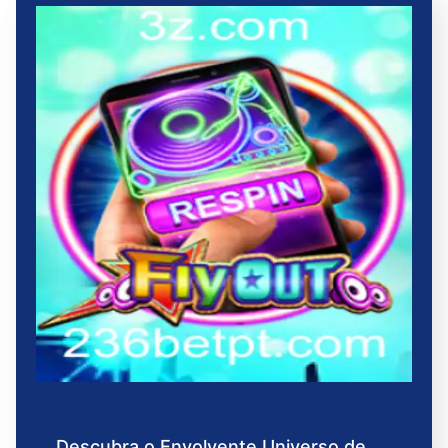
Descubra o Envolvente Universo de