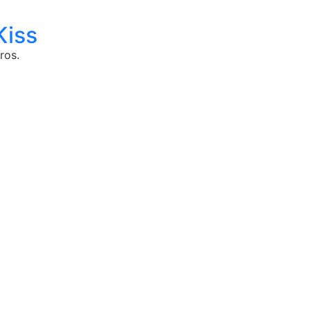
Kiss
ros.