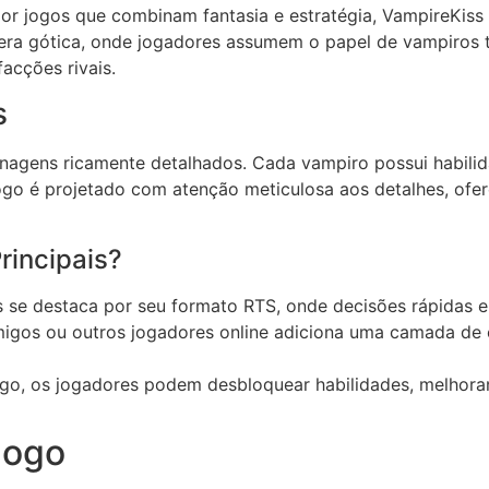
r jogos que combinam fantasia e estratégia, VampireKiss
ra gótica, onde jogadores assumem o papel de vampiros te
acções rivais.
s
nagens ricamente detalhados. Cada vampiro possui habili
jogo é projetado com atenção meticulosa aos detalhes, ofe
rincipais?
se destaca por seu formato RTS, onde decisões rápidas e 
igos ou outros jogadores online adiciona uma camada de
go, os jogadores podem desbloquear habilidades, melhora
Jogo