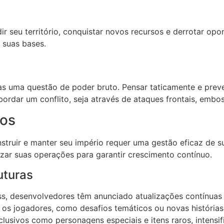
ir seu território, conquistar novos recursos e derrotar o
 suas bases.
s uma questão de poder bruto. Pensar taticamente e prev
ordar um conflito, seja através de ataques frontais, embos
sos
struir e manter seu império requer uma gestão eficaz de s
zar suas operações para garantir crescimento contínuo.
uturas
, desenvolvedores têm anunciado atualizações contínuas 
os jogadores, como desafios temáticos ou novas histórias 
usivos como personagens especiais e itens raros, intensif