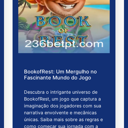
BookofRest: Um Mergulho no
Fascinante Mundo do Jogo
Descubra o intrigante universo de
BookofRest, um jogo que captura a
imaginação dos jogadores com sua
narrativa envolvente e mecânicas
únicas. Saiba mais sobre as regras e
como começar sua jornada com a