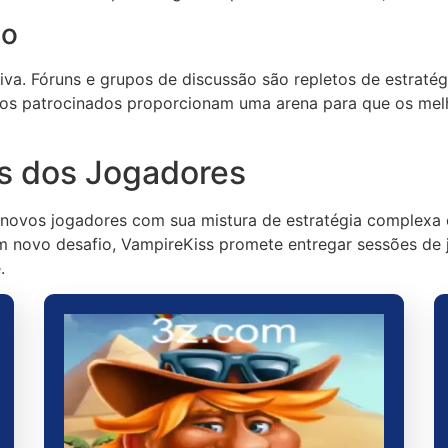
ão
va. Fóruns e grupos de discussão são repletos de estratég
tos patrocinados proporcionam uma arena para que os me
s dos Jogadores
 novos jogadores com sua mistura de estratégia complexa e
m novo desafio, VampireKiss promete entregar sessões de
.