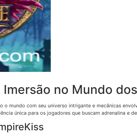
 Imersão no Mundo dos
 o mundo com seu universo intrigante e mecânicas envolv
ência única para os jogadores que buscam adrenalina e de
mpireKiss