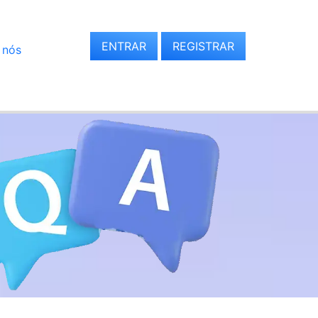
ENTRAR
REGISTRAR
 nós