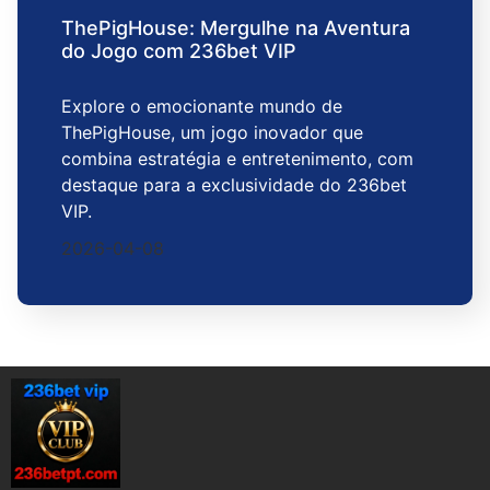
ThePigHouse: Mergulhe na Aventura
do Jogo com 236bet VIP
Explore o emocionante mundo de
ThePigHouse, um jogo inovador que
combina estratégia e entretenimento, com
destaque para a exclusividade do 236bet
VIP.
2026-04-08